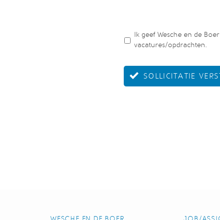
Ik geef Wesche en de Boe
vacatures/opdrachten.
WESCHE EN DE BOER
JOB/ASSI