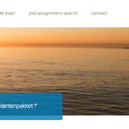
de boer
job/assignment search
contact
klantenpakket !"