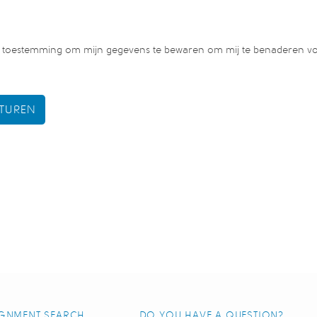
r toestemming om mijn gegevens te bewaren om mij te benaderen v
GNMENT SEARCH
DO YOU HAVE A QUESTION?