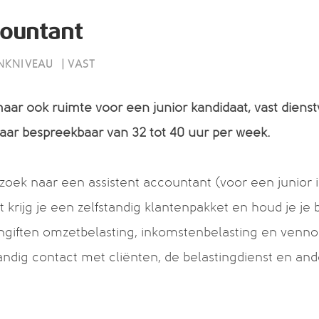
countant
|
ENKNIVEAU
VAST
aar ook ruimte voor een junior kandidaat, vast diens
maar bespreekbaar van 32 tot 40 uur per week.
oek naar een assistent accountant (voor een junior i
t krijg je een zelfstandig klantenpakket en houd je je
ngiften omzetbelasting, inkomstenbelasting en venno
andig contact met cliënten, de belastingdienst en ande